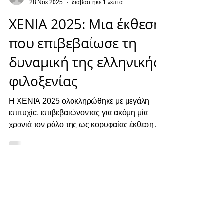
bratti
28 Νοε 2025
διαβάστηκε 1 λεπτά
XENIA 2025: Μια έκθεση
που επιβεβαίωσε τη
δυναμική της ελληνικής
φιλοξενίας
Η XENIA 2025 ολοκληρώθηκε με μεγάλη
επιτυχία, επιβεβαιώνοντας για ακόμη μία
χρονιά τον ρόλο της ως κορυφαίας έκθεσης
για τον κλάδο της ελληνικής φιλοξενίας. Από
τις 22 έως τις 24 Νοεμβρίου, το Metropolitan
Expo μετατράπηκε σε σημείο συνάντησης για
επιχειρήσεις, brands, ξενοδόχους,
αρχιτέκτονες, designers και επαγγελματίες
που διαμορφώνουν το μέλλον της