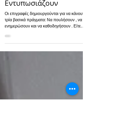
Bratti Tips: 8 Μυστικά
για Επιγραφές που
Εντυπωσιάζουν
Οι επιγραφές δημιουργούνται για να κάνουν
τρία βασικά πράγματα: Να πουλήσουν , να
ενημερώσουν και να καθοδηγήσουν . Είτε
είστε ξενοδόχος σε μεγάλο resort ή μικρό
boutique ξενοδοχείο είτε υπεύθυνος
υποδομών σε εμπορικό χώρο ή τοπικός
επιχειρηματίας, η επιγραφή σας και τα
γραφικά της πρέπει να αποδίδουν
αποτελεσματικά για την επιχείρησή σας. Αυτό
το άρθρο συγκεντρώνει 8 κορυφαίες
συμβουλές που θα σας βοηθήσουν να
αξιολογήσετε αν οι τρέχουσες επιγραφές σας
είναι αποτελεσματικέ