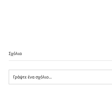
Σχόλια
Γράψτε ένα σχόλιο...
Bratti Tips: 8 Μυστικά για
Η Bratt
Επιγραφές που
Hotel E
Εντυπωσιάζουν