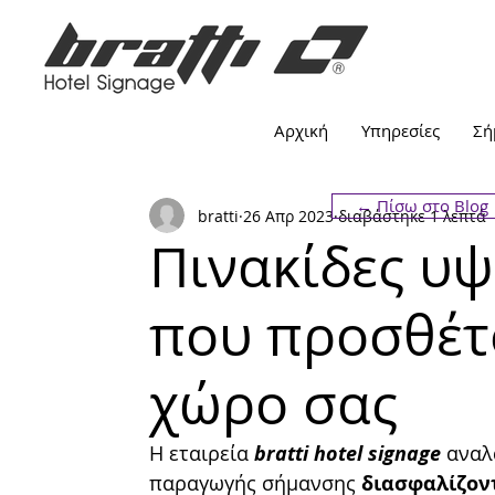
Αρχική
Υπηρεσίες
Σή
← Πίσω στο Blog
bratti
26 Απρ 2023
διαβάστηκε 1 λεπτά
Πινακίδες υ
που προσθέτ
χώρο σας
Η εταιρεία 
bratti hotel signage 
αναλ
παραγωγής σήμανσης 
διασφαλίζον