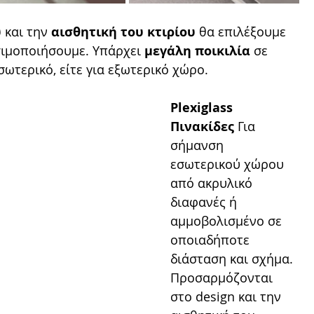
υ
 και την 
αισθητική του κτιρίου
 θα επιλέξουμε 
σιμοποιήσουμε. Υπάρχει 
μεγάλη ποικιλία 
σε 
σωτερικό, είτε για εξωτερικό χώρο.
Plexiglass 
Πινακίδες
 Για 
σήμανση 
εσωτερικού χώρου 
από ακρυλικό  
διαφανές ή 
αµµοβολισµένο σε  
οποιαδήποτε 
διάσταση και σχήµα.
Προσαρμόζονται 
στο design και την 