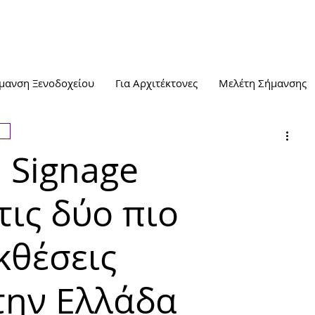
μανση Ξενοδοχείου
Για Αρχιτέκτονες
Μελέτη Σήμανσης
l Signage
τις δύο πιο
κθέσεις
την Ελλάδα