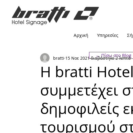
Αρχική
Υπηρεσίες
Σή
← Πίσω στο Blog
bratti
15 Νοε 2021
διαβάστηκε 2 λεπτά
Η bratti Hote
συμμετέχει σ
δημοφιλείς ε
τουρισμού σ