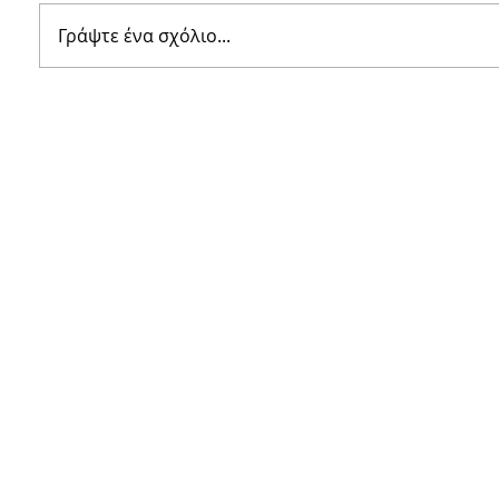
Γράψτε ένα σχόλιο...
Πώς ένα Project
ΜΕΛΕΤΩ
Ξενοδοχειακής Σήμανσης
ΠΡΟΔΙΑ
στην Κρήτη, παντρεύει το
ΣΗΜΑΝΣ
σύγχρονο design με την
HOTEL 
παράδοση
Βίκτωρος Ουγκώ 8
Βάρη, Αθήνα​